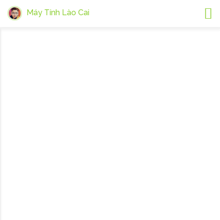
Máy Tính Lào Cai
Tin tức
Trang chủ
Tin tức
Ứng Dụng Web
990