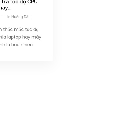
 tra tốc độ CPU
máy…
In
Hướng Dẫn
n thắc mắc tốc độ
của laptop hay máy
nh là bao nhiêu