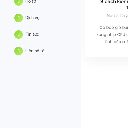
8 cách kiểm
Hồ sơ
Mar
10, 2019
Dịch vụ
Có bao giờ bạ
xung nhịp CPU 
Tin tức
tính của mì
Liên hệ tôi