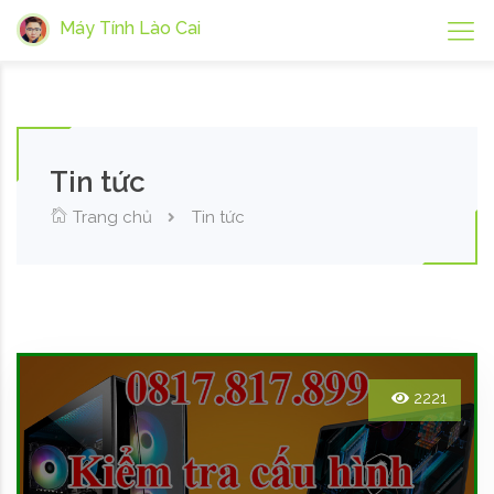
Máy Tính Lào Cai
Tin tức
Trang chủ
Tin tức
2221