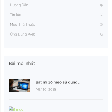
Hướng Dẫn
(9)
Tin tức
(0)
Mẹo Thủ Thuật
(6)
Ứng Dụng Web
(3)
Bài mới nhất
Bật mí 10 mẹo sử dụng…
Mar 10, 2019