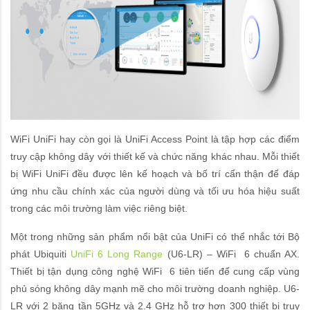
WiFi UniFi hay còn gọi là UniFi Access Point là tập hợp các điểm
truy cập không dây với thiết kế và chức năng khác nhau. Mỗi thiết
bị WiFi UniFi đều được lên kế hoạch và bố trí cẩn thận để đáp
ứng nhu cầu chính xác của người dùng và tối ưu hóa hiệu suất
trong các môi trường làm việc riêng biệt.
Một trong những sản phẩm nổi bật của UniFi có thể nhắc tới Bộ
phát Ubiquiti
UniFi 6 Long Range
(U6-LR) – WiFi 6 chuẩn AX.
Thiết bị tận dụng công nghệ WiFi 6 tiên tiến để cung cấp vùng
phủ sóng không dây mạnh mẽ cho môi trường doanh nghiệp. U6-
LR với 2 băng tần 5GHz và 2.4 GHz hỗ trợ hơn 300 thiết bị truy